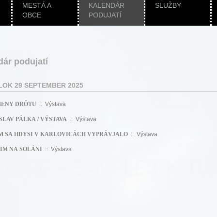
MESTÁ A
KALENDÁR
SLUŽBY
OBCE
PODUJATÍ
dár podujatí
OK 29 SEPTEMBER 2025
ENY DRÔTU
:: Výstava
SLAV PÁLKA / VÝSTAVA
:: Výstava
M SA HDYSI V KARLOVICÁCH VYPRÁVJALO
:: Výstava
IM NA SOLÁNI
:: Výstava