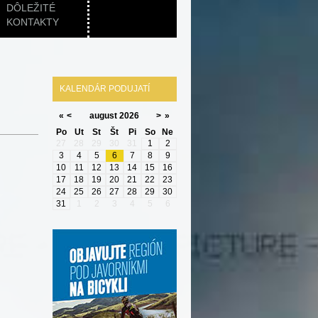
DÔLEŽITÉ
KONTAKTY
KALENDÁR PODUJATÍ
«
<
august
2026
>
»
Po
Ut
St
Št
Pi
So
Ne
27
28
29
30
31
1
2
3
4
5
6
7
8
9
10
11
12
13
14
15
16
17
18
19
20
21
22
23
24
25
26
27
28
29
30
31
1
2
3
4
5
6