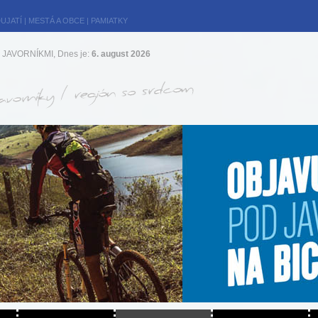
UJATÍ
|
MESTÁ A OBCE
|
PAMIATKY
JAVORNÍKMI, Dnes je:
6. august 2026