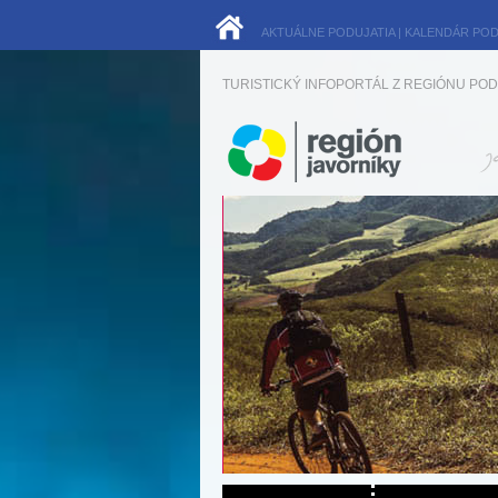
AKTUÁLNE PODUJATIA
|
KALENDÁR POD
TURISTICKÝ INFOPORTÁL Z REGIÓNU POD 