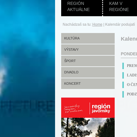
REGIÓN
KAM V
AKTUÁLNE
REGIÓNE
Nachádzaš sa tu:
Home
|
Kalendár podujatí
Kalen
KULTÚRA
VÝSTAVY
PONDEL
ŠPORT
PREM
DIVADLO
LADI
KONCERT
O ČE
PODZ