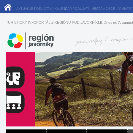
AKTUÁLNE PODUJATIA
|
KALENDÁR PODUJATÍ
|
MESTÁ A OBCE
|
PAMIATKY
TURISTICKÝ INFOPORTÁL Z REGIÓNU POD JAVORNÍKMI, Dnes je:
7. augus