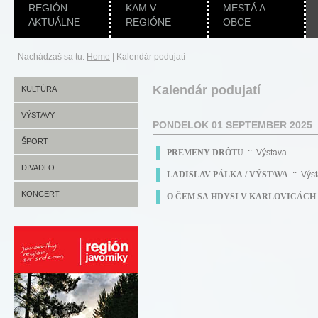
REGIÓN
KAM V
MESTÁ A
AKTUÁLNE
REGIÓNE
OBCE
Nachádzaš sa tu:
Home
|
Kalendár podujatí
Kalendár podujatí
KULTÚRA
VÝSTAVY
PONDELOK 01 SEPTEMBER 2025
ŠPORT
PREMENY DRÔTU
:: Výstava
DIVADLO
LADISLAV PÁLKA / VÝSTAVA
:: Výs
KONCERT
O ČEM SA HDYSI V KARLOVICÁC