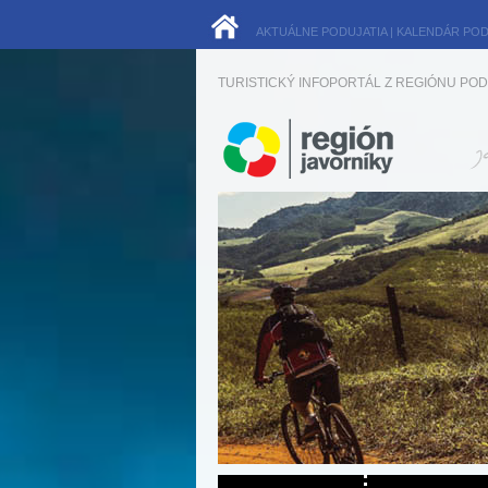
AKTUÁLNE PODUJATIA
|
KALENDÁR POD
TURISTICKÝ INFOPORTÁL Z REGIÓNU POD 