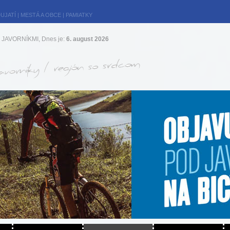
UJATÍ
|
MESTÁ A OBCE
|
PAMIATKY
JAVORNÍKMI, Dnes je:
6. august 2026