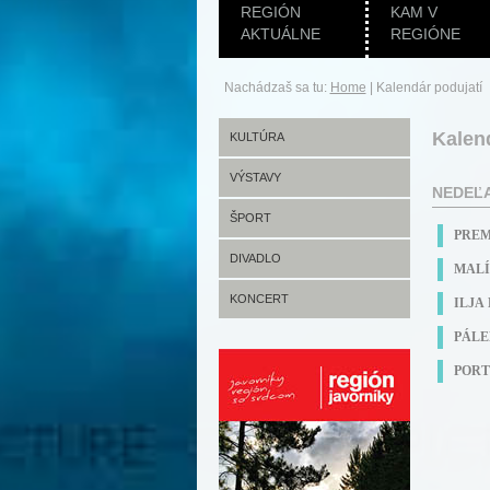
REGIÓN
KAM V
AKTUÁLNE
REGIÓNE
Nachádzaš sa tu:
Home
|
Kalendár podujatí
Kalen
KULTÚRA
VÝSTAVY
NEDEĽA
ŠPORT
PREM
DIVADLO
MALÍ
KONCERT
ILJA
PÁLE
PORT