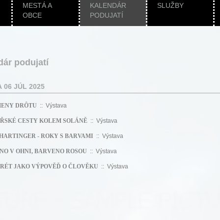
MESTÁ A
KALENDÁR
SLUŽBY
OBCE
PODUJATÍ
dár podujatí
 06 JÚL 2025
ENY DRÔTU
:: Výstava
ŘSKÉ CESTY KOLEM SOLÁNĚ
:: Výstava
 HARTINGER - ROKY S BARVAMI
:: Výstava
NO V OHNI, BARVENO ROSOU
:: Výstava
RÉT JAKO VÝPOVĚĎ O ČLOVĚKU
:: Výstava