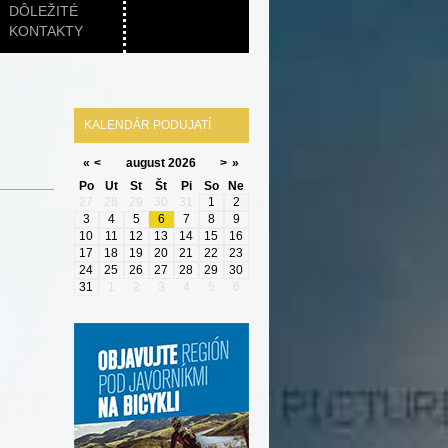
DÔLEŽITÉ
KONTAKTY
KALENDÁR PODUJATÍ
«
<
august
2026
>
»
Po
Ut
St
Št
Pi
So
Ne
27
28
29
30
31
1
2
3
4
5
6
7
8
9
10
11
12
13
14
15
16
17
18
19
20
21
22
23
24
25
26
27
28
29
30
31
1
2
3
4
5
6